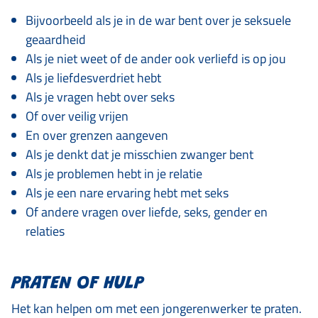
Bijvoorbeeld als je in de war bent over je seksuele
geaardheid
Als je niet weet of de ander ook verliefd is op jou
Als je liefdesverdriet hebt
Als je vragen hebt over seks
Of over veilig vrijen
En over grenzen aangeven
Als je denkt dat je misschien zwanger bent
Als je problemen hebt in je relatie
Als je een nare ervaring hebt met seks
Of andere vragen over liefde, seks, gender en
relaties
PRATEN OF HULP
Het kan helpen om met een jongerenwerker te praten.