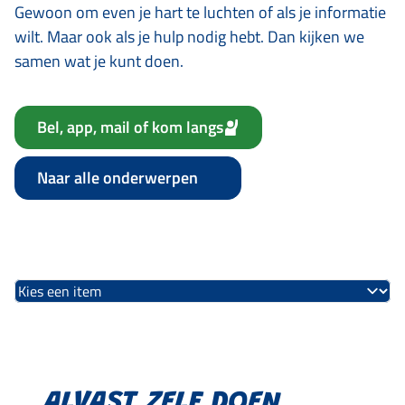
Gewoon om even je hart te luchten of als je informatie
wilt. Maar ook als je hulp nodig hebt. Dan kijken we
samen wat je kunt doen.
Bel, app, mail of kom langs
Naar alle onderwerpen
ALVAST ZELF DOEN