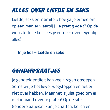
ALLES OVER LIEFDE EN SEKS
Liefde, seks en intimiteit: hoe ga je ermee om
op een manier waarbij jij je prettig voelt? Op de
website ‘In je bol’ lees je er meer over (eigenlijk
alles).
In je bol – Liefde en seks
GENDERPRAATJES
Je genderidentiteit kan veel vragen oproepen.
Soms wil je het liever wegstoppen en het er
niet over hebben. Maar het is juist goed om er
met iemand over te praten!
Op de site
Genderpraatjes.nl kun je chatten, bellen en