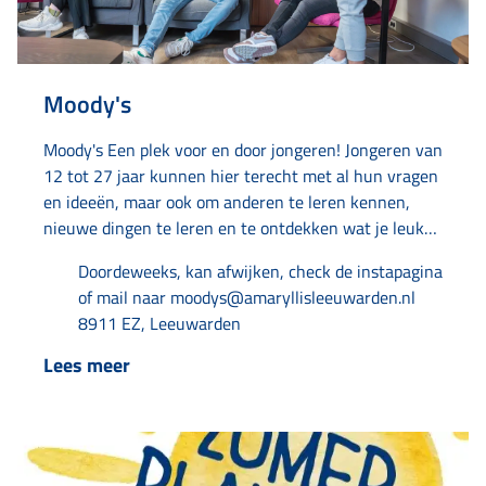
Moody's
Moody's Een plek voor en door jongeren! Jongeren van
12 tot 27 jaar kunnen hier terecht met al hun vragen
en ideeën, maar ook om anderen te leren kennen,
nieuwe dingen te leren en te ontdekken wat je leuk
vindt. Onze reguliere openingstijden zijn maandag
Doordeweeks, kan afwijken, check de instapagina
t/m vrijdag van 13:00 tot 17:00 en op
of mail naar moodys@amaryllisleeuwarden.nl
donderdagavond eten we samen tussen 17:00 en
8911 EZ, Leeuwarden
19:00. Maar! Deze tijden en dagen kunnen soms
afwijken, check onze Insta (@moodysleeuwarden)
Lees meer
hoogtepunten voor de actuele planning. Heb je geen
Instagram, maar wil je wel graag de planning weten?
Stuur dan een mailtje of appje naar een van de
contactpersonen of mail naar