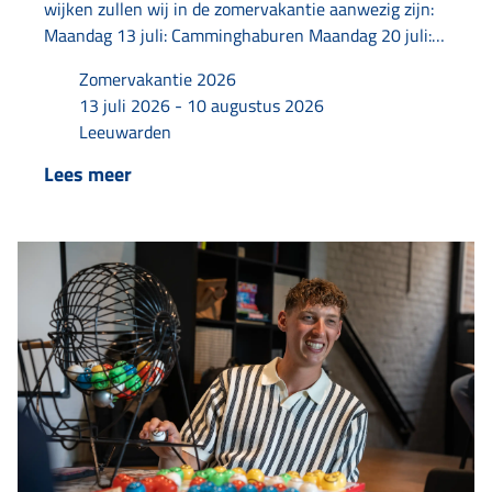
wijken zullen wij in de zomervakantie aanwezig zijn:
Maandag 13 juli: Camminghaburen Maandag 20 juli:
Schepenbuurt Dinsdag 21 juli: Grou Maandag 27 juli:
Zomervakantie 2026
Westeinde Maandag 3 augustus: Oud-oost,
13 juli 2026 - 10 augustus 2026
Tichelstraat Maandag 10 augustus: Aldlan
Leeuwarden
Lees meer